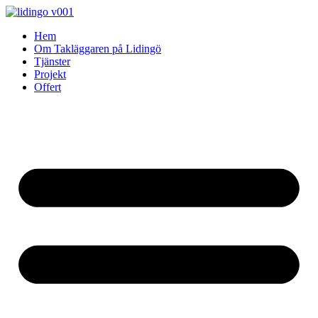
Skip
to
Hem
content
Om Takläggaren på Lidingö
Tjänster
Projekt
Offert