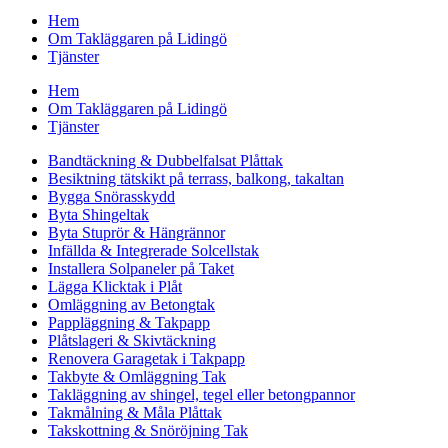
Hem
Om Takläggaren på Lidingö
Tjänster
Hem
Om Takläggaren på Lidingö
Tjänster
Bandtäckning & Dubbelfalsat Plåttak
Besiktning tätskikt på terrass, balkong, takaltan
Bygga Snörasskydd
Byta Shingeltak
Byta Stuprör & Hängrännor
Infällda & Integrerade Solcellstak
Installera Solpaneler på Taket
Lägga Klicktak i Plåt
Omläggning av Betongtak
Pappläggning & Takpapp
Plåtslageri & Skivtäckning
Renovera Garagetak i Takpapp
Takbyte & Omläggning Tak
Takläggning av shingel, tegel eller betongpannor
Takmålning & Måla Plåttak
Takskottning & Snöröjning Tak