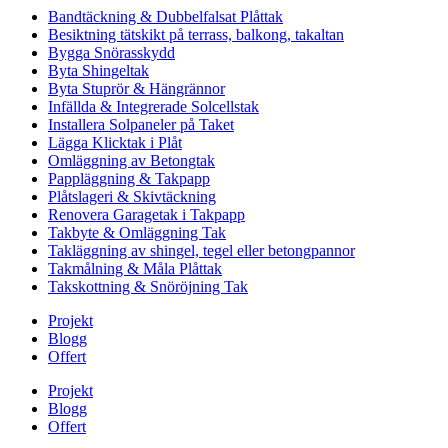
Bandtäckning & Dubbelfalsat Plåttak
Besiktning tätskikt på terrass, balkong, takaltan
Bygga Snörasskydd
Byta Shingeltak
Byta Stuprör & Hängrännor
Infällda & Integrerade Solcellstak
Installera Solpaneler på Taket
Lägga Klicktak i Plåt
Omläggning av Betongtak
Pappläggning & Takpapp
Plåtslageri & Skivtäckning
Renovera Garagetak i Takpapp
Takbyte & Omläggning Tak
Takläggning av shingel, tegel eller betongpannor
Takmålning & Måla Plåttak
Takskottning & Snöröjning Tak
Projekt
Blogg
Offert
Projekt
Blogg
Offert