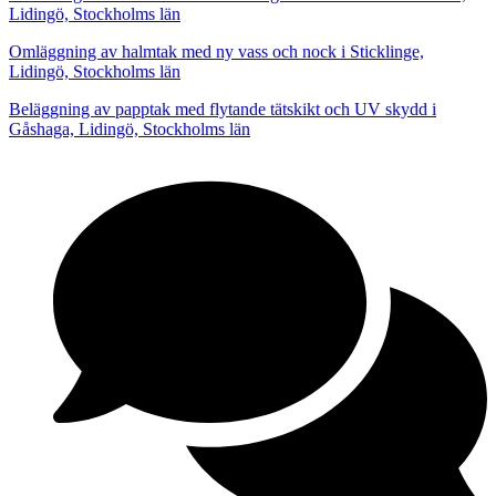
Lidingö, Stockholms län
Omläggning av halmtak med ny vass och nock i Sticklinge,
Lidingö, Stockholms län
Beläggning av papptak med flytande tätskikt och UV skydd i
Gåshaga, Lidingö, Stockholms län