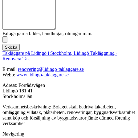
Bifoga gärna bilder, handlingar, ritningar m.m.
Skicka
Takläggare på Lidingö i Stockholm, Lidingö Takläggning -
Renovera Tak
E-mail:
renovering@lidingo-taklaggare.se
Webb:
www.lidingo-taklaggare.se
Adress: Förrådsvägen
Lidingö 181 41
Stockholms län
Verksamhetsbeskrivning: Bolaget skall bedriva takarbeten,
omläggning villatak, plåtarbeten, renoveringar, byggnadsverksamhet
samt köp och försäljning av byggnadsvaror jämte därmed förenlig
verksamhet
Navigering