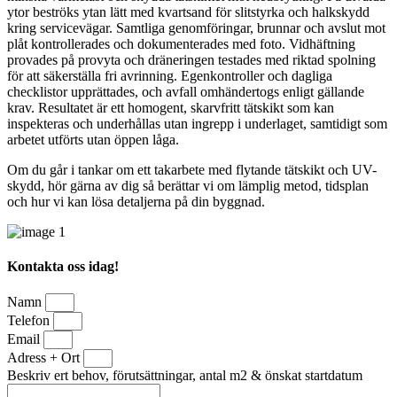
ytor beströks ytan lätt med kvartsand för slitstyrka och halkskydd
kring servicevägar. Samtliga genomföringar, brunnar och avslut mot
plåt kontrollerades och dokumenterades med foto. Vidhäftning
provades på provyta och dräneringen testades med riktad spolning
för att säkerställa fri avrinning. Egenkontroller och dagliga
checklistor upprättades, och avfall omhändertogs enligt gällande
krav. Resultatet är ett homogent, skarvfritt tätskikt som kan
inspekteras och underhållas utan ingrepp i underlaget, samtidigt som
arbetet utförts utan öppen låga.
Om du går i tankar om ett takarbete med flytande tätskikt och UV-
skydd, hör gärna av dig så berättar vi om lämplig metod, tidsplan
och hur vi kan lösa detaljerna på din byggnad.
Kontakta oss idag!
Namn
Telefon
Email
Adress + Ort
Beskriv ert behov, förutsättningar, antal m2 & önskat startdatum