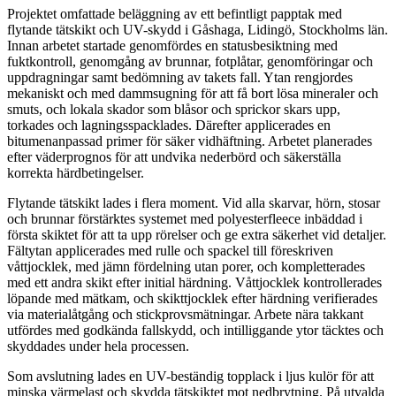
Projektet omfattade beläggning av ett befintligt papptak med
flytande tätskikt och UV-skydd i Gåshaga, Lidingö, Stockholms län.
Innan arbetet startade genomfördes en statusbesiktning med
fuktkontroll, genomgång av brunnar, fotplåtar, genomföringar och
uppdragningar samt bedömning av takets fall. Ytan rengjordes
mekaniskt och med dammsugning för att få bort lösa mineraler och
smuts, och lokala skador som blåsor och sprickor skars upp,
torkades och lagningsspacklades. Därefter applicerades en
bitumenanpassad primer för säker vidhäftning. Arbetet planerades
efter väderprognos för att undvika nederbörd och säkerställa
korrekta härdbetingelser.
Flytande tätskikt lades i flera moment. Vid alla skarvar, hörn, stosar
och brunnar förstärktes systemet med polyesterfleece inbäddad i
första skiktet för att ta upp rörelser och ge extra säkerhet vid detaljer.
Fältytan applicerades med rulle och spackel till föreskriven
våttjocklek, med jämn fördelning utan porer, och kompletterades
med ett andra skikt efter initial härdning. Våttjocklek kontrollerades
löpande med mätkam, och skikttjocklek efter härdning verifierades
via materialåtgång och stickprovsmätningar. Arbete nära takkant
utfördes med godkända fallskydd, och intilliggande ytor täcktes och
skyddades under hela processen.
Som avslutning lades en UV-beständig topplack i ljus kulör för att
minska värmelast och skydda tätskiktet mot nedbrytning. På utvalda