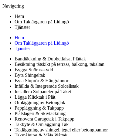
Navigering
Hem
Om Takläggaren på Lidingö
Tjänster
Hem
Om Takläggaren på Lidingö
Tjänster
Bandtäckning & Dubbelfalsat Plåttak
Besiktning tätskikt på terrass, balkong, takaltan
Bygga Snörasskydd
Byta Shingeltak
Byta Stuprör & Hängrännor
Infällda & Integrerade Solcellstak
Installera Solpaneler på Taket
Lägga Klicktak i Plåt
Omläggning av Betongtak
Pappläggning & Takpapp
Plåtslageri & Skivtäckning
Renovera Garagetak i Takpapp
Takbyte & Omläggning Tak
Takläggning av shingel, tegel eller betongpannor
Takmålning & Måla Plåttak