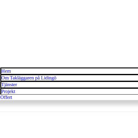
Hem
Om Takläggaren på Lidingö
Tjänster
Projekt
Offert