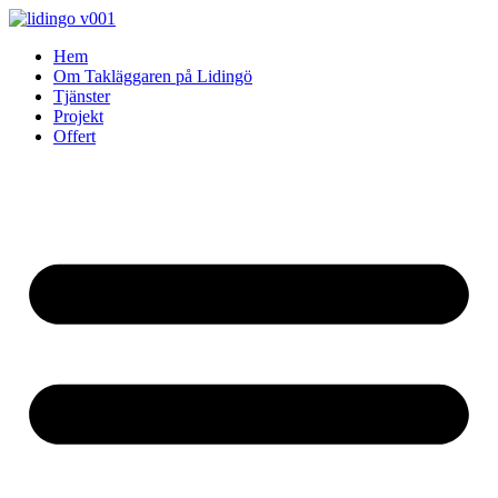
Skip
to
Hem
content
Om Takläggaren på Lidingö
Tjänster
Projekt
Offert