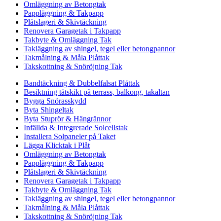
Omläggning av Betongtak
Pappläggning & Takpapp
Plåtslageri & Skivtäckning
Renovera Garagetak i Takpapp
Takbyte & Omläggning Tak
Takläggning av shingel, tegel eller betongpannor
Takmålning & Måla Plåttak
Takskottning & Snöröjning Tak
Bandtäckning & Dubbelfalsat Plåttak
Besiktning tätskikt på terrass, balkong, takaltan
Bygga Snörasskydd
Byta Shingeltak
Byta Stuprör & Hängrännor
Infällda & Integrerade Solcellstak
Installera Solpaneler på Taket
Lägga Klicktak i Plåt
Omläggning av Betongtak
Pappläggning & Takpapp
Plåtslageri & Skivtäckning
Renovera Garagetak i Takpapp
Takbyte & Omläggning Tak
Takläggning av shingel, tegel eller betongpannor
Takmålning & Måla Plåttak
Takskottning & Snöröjning Tak