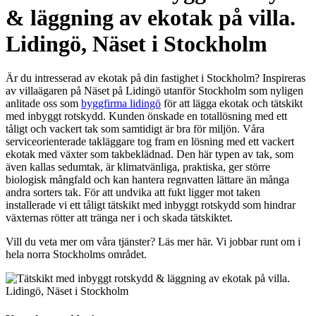
& läggning av ekotak på villa.
Lidingö, Näset i Stockholm
Är du intresserad av ekotak på din fastighet i Stockholm? Inspireras
av villaägaren på Näset på Lidingö utanför Stockholm som nyligen
anlitade oss som
byggfirma lidingö
för att lägga ekotak och tätskikt
med inbyggt rotskydd. Kunden önskade en totallösning med ett
tåligt och vackert tak som samtidigt är bra för miljön. Våra
serviceorienterade takläggare tog fram en lösning med ett vackert
ekotak med växter som takbeklädnad. Den här typen av tak, som
även kallas sedumtak, är klimatvänliga, praktiska, ger större
biologisk mångfald och kan hantera regnvatten lättare än många
andra sorters tak. För att undvika att fukt ligger mot taken
installerade vi ett tåligt tätskikt med inbyggt rotskydd som hindrar
växternas rötter att tränga ner i och skada tätskiktet.
Vill du veta mer om våra tjänster? Läs mer här. Vi jobbar runt om i
hela norra Stockholms området.