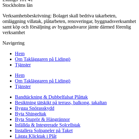
Stockholms län
Verksamhetsbeskrivning: Bolaget skall bedriva takarbeten,
omläggning villatak, plåtarbeten, renoveringar, byggnadsverksamhet
samt köp och försäljning av byggnadsvaror jämte därmed förenlig
verksamhet
Navigering
Hem
Om Takläggaren på Lidingö
Tjänster
Hem
Om Takläggaren på Lidingö
Tjänster
Bandtäckning & Dubbelfalsat Plåttak
Besiktning tätskikt på terrass, balkong, takaltan
Bygga Snörasskydd
Byta Shingeltak
Byta Stuprör & Hängrännor
Infällda & Integrerade Solcellstak
Installera Solpaneler på Taket
Lägga Klicktak i Plåt